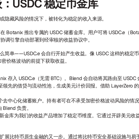
：USDC 稳定币金库
或隐藏风险的情况下，被转化为稳定的收入来源。 
Botanix 推出专属的 USDC 储蓄金库。用户可将 USDC.e（Botan
d 的协调引擎自动部署到经审核的收益协议中。
简单——USDC.e 会自行开始产生收益。像 USDC 这样的稳
加密价格波动的前提下获取收益。
anix 存入 USDC.e（无需 BTC）。Blend 会自动将其路由至 USDC
领先的借贷与流动性池，生成美元计价回报。借助 LayerZero
个去中心化储蓄账户。持有者可在不承受加密价格波动风险的情况下，
lend 负责。
个新金库为我们的收益产品增加了稳定币维度。它通过开辟美元收
扩展比特币原生金融的又一步。通过将比特币安全基础设施与易